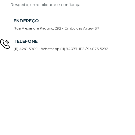
Respeito, credibilidade e confiança.
ENDEREÇO
Rua Alexandre Kadunc, 292 - Embu das Artes- SP
TELEFONE
(11) 4241-5909 - Whatsapp (11) 94077-1112 / 94075-5292